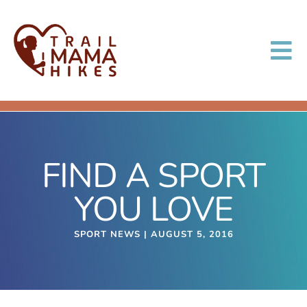
Skip
e
to
content
Tog
Nav
Home
FIND A SPORT
Experience
YOU LOVE
Gallery
SPORT NEWS | AUGUST 5, 2016
Packages
Contact